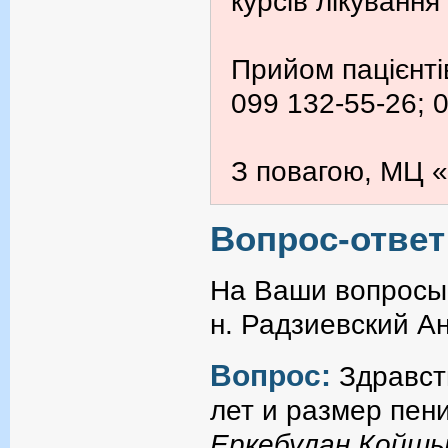
курсів лікування
Прийом пацієнті
099 132-55-26; 
З повагою, МЦ «
Вопрос-ответ
На Ваши вопросы 
н. Радзиевский А
Вопрос:
Здравст
лет и размер пен
Еркебулан Койш