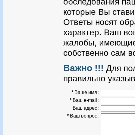
обследования пац
которые Вы стави
Ответы носят об
характер. Ваш во
жалобы, имеющие
собственно сам в
Важно !!!
Для пол
правильно указыв
*
Ваше имя :
*
Ваш e-mail :
Ваш адрес :
*
Ваш вопрос :