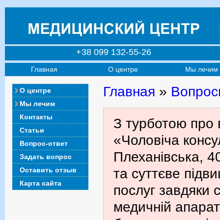
+38 099 132-55-26
Главная
О центре
Мы лечим
Главная
»
Вопрос
О центре
Мы лечим
Контакты
З турботою про 
Статьи
«Чоловіча консул
Вопрос-ответ
Плеханівська, 4
Задать вопрос
Оставить отзыв
та суттєве підв
Карта сайта
послуг завдяки с
медичній апарат