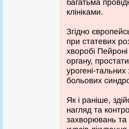
багатьма провід
клініками.
Згідно європейс
при статевих ро
хворобі Пейроні
органу, простати
урогені-тальних
больових синдр
Як і раніше, зд
нагляд та контро
захворювань та