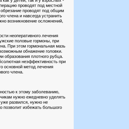
ак у детей, так и у взрослых -
Операцию проводят под местной
а обрезание проводят под общим
го члена и навсегда устранить
жно возникновение осложнений,
ости неоперативного лечения
ужские половые гормоны, при
на. При этом гормональная мазь
 возможным обнажение головки.
и образования плотного рубца.
абсолютная неэффективность при
то основной метод лечения
вого члена.
ностью к этому заболеванию,
ьчикам нужно ежедневно уделять
 уже развился, нужно не
то позволит избежать большого