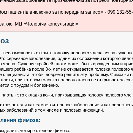
ічними захворювань та призначенням за потреби повторних 
ом пацієнтів виключно за попереднім записом - 099 132-55-
вагою, МЦ «Чоловіча консультація».
оз
- невозможность открыть головку полового члена, из-за суженн
Это серьёзное заболевание, одним из осложнений которого явля
о члена. Сужение крайней плоти может быть врожденным и при
вашего ребёнка после 3-х лет не открывается головка полового 
е специалиста, чтобы вовремя решить эту проблему. Фимоз - эт
 плоти, при котором головка полового члена не открывается сов
ется с трудом и болезненно.
 плоть - это складка кожи, прикрывающая головку полового чле
стречается и как самостоятельное заболевание и как осложнен
ых заболеваний,в том числе и половых инфекций.
ления фимоза:
ыделить четыре степени фимоза.