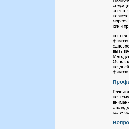
Наиболе
операци
анестез
наркозо
морфоло
как и п
последн
фимоза.
одновре
вызывае
Методик
Основно
поздней
фимоза 
Профи
Развити
поэтому
внимани
отклады
количес
Вопро