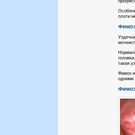
прогрес
Особенн
плоти м
Фимоз
Уздечка
мочеисп
Нормаль
головки
такая у
Фимоз и
одними 
Фимоз