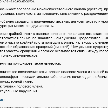
о члена (
circumcisio
).
возникает воспаление мочеиспускательного канала (уретрит), 
ускании, также частыми позывами, связанными с раздражением
 обычно сводится к применению местных антисептиков или уро
уретрит может рецидивировать.
ние крайней плоти к головке полового члена чаще возникает пр
стречаться при менее значительном сужении. Продолжительный 
него листка крайней плоти приводит к эпителиальному склеив
остей и образованию сращений (синехий). Чем дольше существ
тся участок сращения и прочнее оказывается связь между голов
 только хирургическое.
ниями при фимозе также являются:
оническое воспаление кожи головки полового члена и крайней п
елонефрит - воспалительное заболевание почек с дальнейшим 
омежуточной ткани,
к головки полового члена,
ксуальные нарушения.
ие