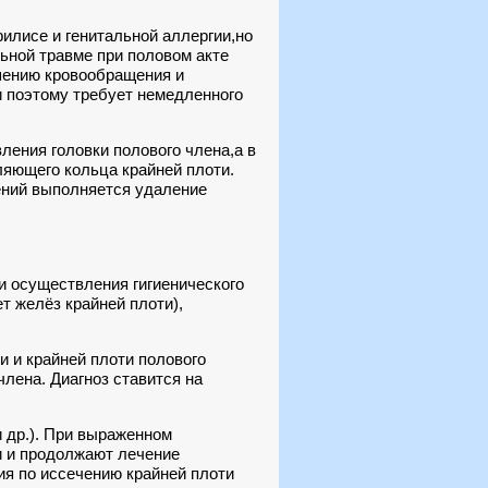
илисе и генитальной аллергии,но
ьной травме при половом акте
шению кровообращения и
и поэтому требует немедленного
ения головки полового члена,а в
яющего кольца крайней плоти.
ений выполняется удаление
и осуществления гигиенического
т желёз крайней плоти),
и и крайней плоти полового
члена. Диагноз ставится на
и др.). При выраженном
и и продолжают лечение
ия по иссечению крайней плоти