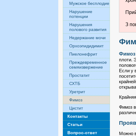
хрон
Мужское бесплодие
Нарушение
Прий
потенции
З по
Нарушения
полового развития
Недержание мочи
Фим
Орхоэпидидимит
Фимоз
Пиелонефрит
плоти. 
Преждевременное
половог
семяизвержение
Если у 
Простатит
посетит
крайней
СХТБ
открыва
Уретрит
Крайняя
Фимоз
Фимоз в
Цистит
различн
Контакты
Прояв
Статьи
Вопрос-ответ
Можно в