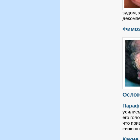
зудом, 
декомпе
Фимоз
Ослож
Параф
усилием
его гол
что при
синюшно
Какие