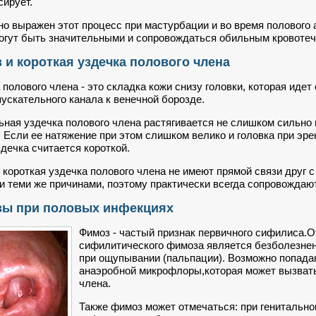
сирует.
о выражен этот процесс при мастурбации и во время полового 
огут быть значительными и сопровождаться обильным кровотеч
 и короткая уздечка полового члена
 полового члена - это складка кожи снизу головки, которая идет
ускательного канала к венечной борозде.
ная уздечка полового члена растягивается не слишком сильно 
. Если ее натяжение при этом слишком велико и головка при эр
здечка считается короткой.
 короткая уздечка полового члена не имеют прямой связи друг 
и теми же причинами, поэтому практически всегда сопровождают
ы при половых инфекциях
Фимоз - частый признак первичного сифилиса.
сифилитического фимоза является безболезнен
при ощупывании (пальпации). Возможно попада
анаэробной микрофлоры,которая может вызвать 
члена.
Также фимоз может отмечаться: при генитально