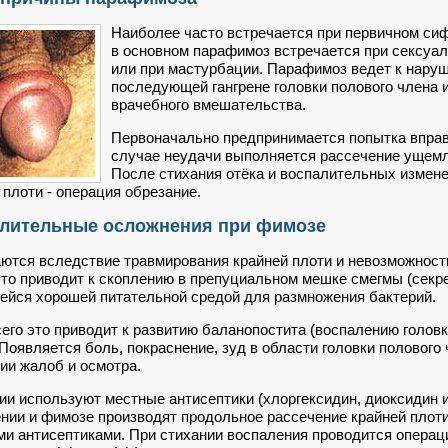
Наиболее часто встречается при первичном сиф
в основном парафимоз встречается при сексуал
или при мастурбации. Парафимоз ведет к нару
последующей гангрене головки полового члена 
врачебного вмешательства.
Первоначально предпринимается попытка вправл
случае неудачи выполняется рассечение ущемл
После стихания отёка и воспалительных измен
 плоти - операция обрезание.
лительные осложнения при фимозе
ются вследствие травмирования крайней плоти и невозможност
что приводит к скоплению в препуциальном мешке смегмы (секре
йся хорошей питательной средой для размножения бактерий.
его это приводит к развитию баланопостита (воспалению головк
 Появляется боль, покраснение, зуд в области головки полового 
ии жалоб и осмотра.
ии используют местные антисептики (хлоргексидин, диоксидин 
нии и фимозе производят продольное рассечение крайней плот
и антисептиками. При стихании воспаления проводится операц