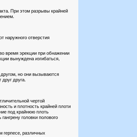
акта. При этом разрывы крайней
ением.
 от наружного отверстия
во время эрекции при обнажении
екции вынуждена изгибаться,
с другом, но они вызываются
 друг друга.
Отличительной чертой
ность и плотность крайней плоти
ние под крайнюю плоть
гангрену головки полового
м герпесе, различных