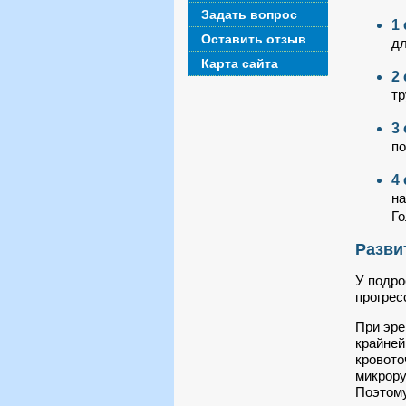
Задать вопрос
1
Оставить отзыв
дл
Карта сайта
2
тр
3
по
4
на
Го
Разви
У подро
прогрес
При эре
крайней
кровото
микрору
Поэтому