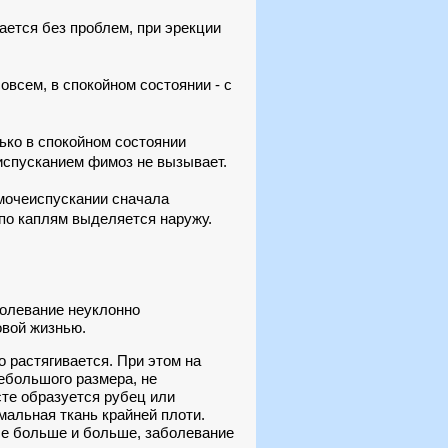
ается без проблем, при эрекции
овсем, в спокойном состоянии - с
ько в спокойном состоянии
испусканием фимоз не вызывает.
мочеиспускании сначала
по каплям выделяется наружу.
болевание неуклонно
овой жизнью.
о растягивается. При этом на
ебольшого размера, не
сте образуется рубец или
мальная ткань крайней плоти.
се больше и больше, заболевание