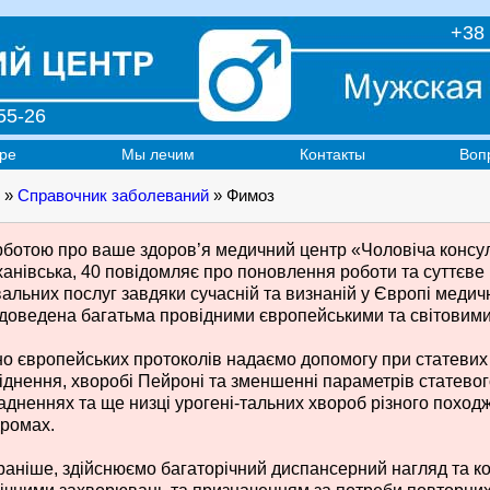
+38 
55-26
ре
Мы лечим
Контакты
Воп
»
Справочник заболеваний
» Фимоз
рботою про ваше здоров’я медичний центр «Чоловіча консуль
анівська, 40 повідомляє про поновлення роботи та суттєве
вальних послуг завдяки сучасній та визнаній у Європі медич
 доведена багатьма провідними європейськими та світовими 
но європейських протоколів надаємо допомогу при статеви
іднення, хворобі Пейроні та зменшенні параметрів статевого
адненнях та ще низці урогені-тальних хвороб різного поход
ромах.
 раніше, здійснюємо багаторічний диспансерний нагляд та ко