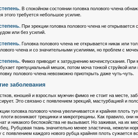
 степень.
В спокойном состоянии головка полового члена обнаж
я этого требуется небольшое усилие.
 степень.
При эрекции головка полового члена не открывается с
удом или без усилий.
 степень.
Головка полового члена не открывается никак или тол
лового члена и со значительными усилиями, но проблем с моче
 степень.
Фимоз приводит к затруднению мочеиспускания. При 
бухает препуциальный мешок, потом моча тонкой струйкой или 
ловку полового члена невозможно приоткрыть даже чуть-чуть.
тие заболевания
стков, юношей и взрослых мужчин фимоз не стоит на месте, за
сирует. Это связано с появлением эрекций, мастурбацией и пол
кции головка полового члена увеличивается и крайняя плоть туг
 плоти возникают трещинки и микротрещины. Как правило, они н
чат и никакого беспокойства не вызывают. Но заживая, на их ме
бец. Рубцовая ткань значительно менее эластична, нежели нор
 с появлением каждого нового рубца крайняя плоть сужается в