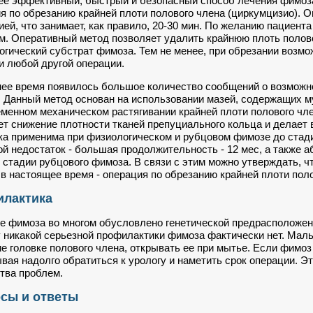
е эффективный, быстрый и безопасный способ лечения фимоза к
я по обрезанию крайней плоти полового члена (циркумцизио). 
ией, что занимает, как правило, 20-30 мин. По желанию пациент
м. Оперативный метод позволяет удалить крайнюю плоть полово
гический субстрат фимоза. Тем не менее, при обрезании возмо
ри любой другой операции.
ее время появилось большое количество сообщений о возможн
 Данный метод основан на использовании мазей, содержащих м
менном механическом растягивании крайней плоти полового чле
т снижение плотности тканей препуциального кольца и делает
а применима при физиологическом и рубцовом фимозе до стади
й недостаток - большая продолжительность - 12 мес, а также 
 стадии рубцового фимоза. В связи с этим можно утверждать, ч
в настоящее время - операция по обрезанию крайней плоти поло
лактика
е фимоза во многом обусловлено генетической предрасположен
 никакой серьезной профилактики фимоза фактически нет. Мал
е головке полового члена, открывать ее при мытье. Если фимоз
вая надолго обратиться к урологу и наметить срок операции. Э
тва проблем.
сы и ответы