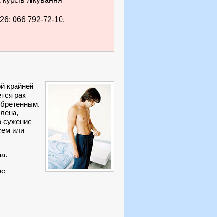
курсів лікування
26; 066 792-72-10.
ой крайней
ется рак
обретенным.
члена,
о сужение
сем или
на.
ие