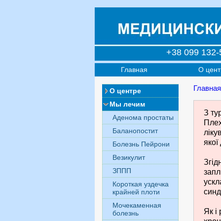
+38 099 132-
Главная
О цент
Главная
О центре
Мы лечим
З ту
Аденома простаты
Плех
Баланопостит
ліку
якої
Болезнь Пейрони
Везикулит
Згід
ЗППП
запл
ускл
Короткая уздечка
синд
крайней плоти
Мочекаменная
Як і
болезнь