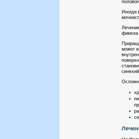
половог
Иногда 
мочеисп
Лечение
фимоза 
Прираще
может в
внутрен
поверхн
станови
синехий
Осложне
хр
пи
пр
ра
се
Лечен