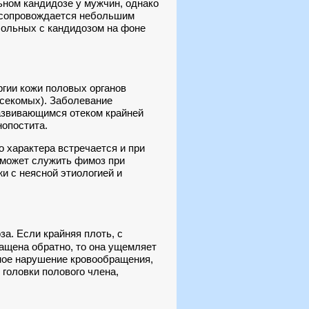
ьном кандидозе у мужчин, однако
, сопровождается небольшим
больных с кандидозом на фоне
гии кожи половых органов
асекомых). Заболевание
развивающимся отеком крайней
нопостита.
 характера встречается и при
 может служить фимоз при
и с неясной этиологией и
за. Если крайняя плоть, с
ращена обратно, то она ущемляет
ичное нарушение кровообращения,
головки полового члена,