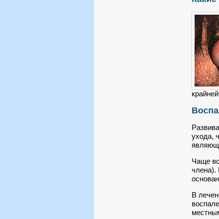
крайней
Воспа
Развива
ухода, 
являюще
Чаще вс
члена).
основан
В лечен
воспале
местным