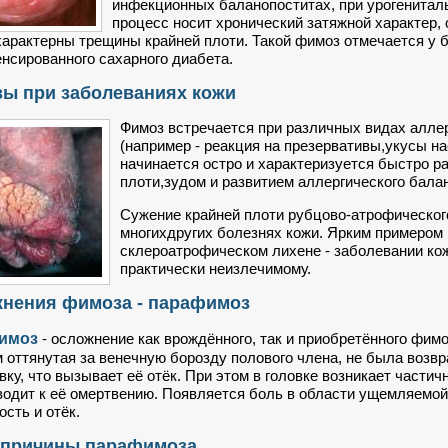
инфекционных баланопоститах, при урогенитал
процесс носит хронический затяжной характер
характерны трещины крайней плоти. Такой фимоз отмечается у 
нсированного сахарного диабета.
ы при заболеваниях кожи
Фимоз встречается при различных видах аллер
(например - реакция на презервативы,укусы н
начинается остро и характеризуется быстро 
плоти,зудом и развитием аллергического бала
Сужение крайней плоти рубцово-атрофического
многихдругих болезнях кожи. Ярким примером
склероатрофическом лихене - заболевании кож
практически неизлечимому.
нения фимоза - парафимоз
имоз
- осложнение как врождённого, так и приобретённого фимо
 оттянутая за венечную борозду полового члена, не была возв
овку, что вызывает её отёк. При этом в головке возникает част
водит к её омертвению. Появляется боль в области ущемляемой 
сть и отёк.
 причины парафимоза