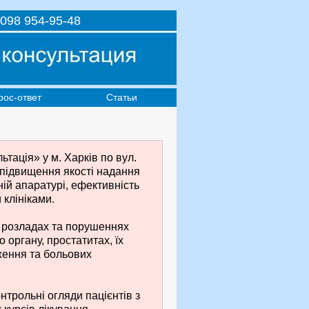
098 954-95-48
рос-ответ
Статьи
тація» у м. Харків по вул.
 підвищення якості надання
ній апаратурі, ефективність
клініками.
х розладах та порушеннях
 органу, простатитах, їх
ження та больових
нтрольні огляди пацієнтів з