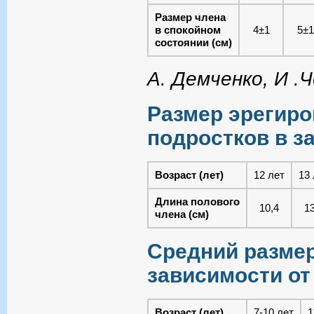
Размер члена
в спокойном
4±1
5±1
состоянии (см)
А. Демченко, И .Ч
Размер эрегиро
подростков в з
Возраст (лет)
12 лет
13 
Длина полового
10,4
13
члена (см)
Средний размер
зависимости от
Возраст (лет)
7-10 лет
1