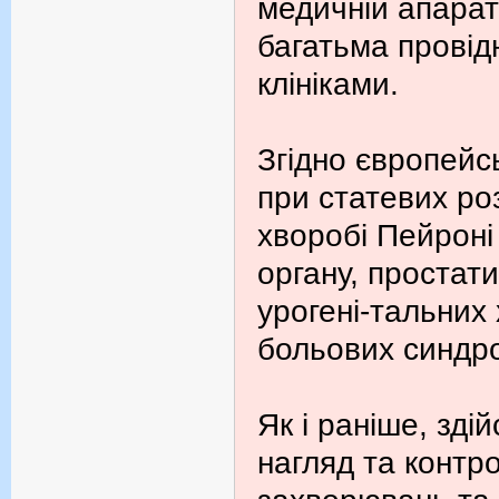
медичній апарат
багатьма провід
клініками.
Згідно європейс
при статевих ро
хворобі Пейроні
органу, простати
урогені-тальних
больових синдр
Як і раніше, зд
нагляд та контро