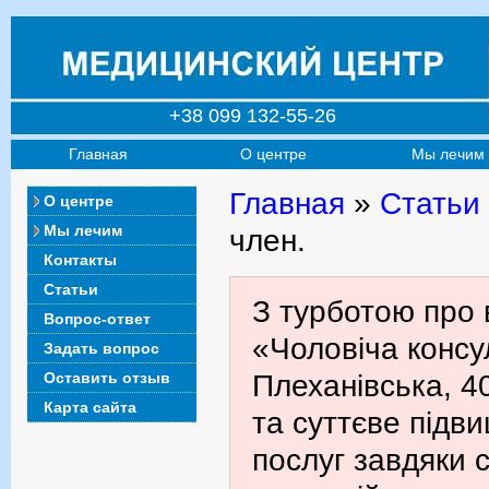
+38 099 132-55-26
Главная
О центре
Мы лечим
Главная
»
Статьи
О центре
Мы лечим
член.
Контакты
Статьи
З турботою про 
Вопрос-ответ
«Чоловіча консул
Задать вопрос
Оставить отзыв
Плеханівська, 4
Карта сайта
та суттєве підв
послуг завдяки с