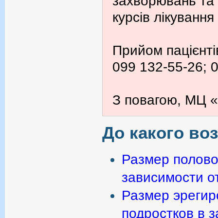
захворювань та
курсів лікування
Прийом пацієнті
099 132-55-26; 
З повагою, МЦ «
До какого во
Размер полово
зависимости от
Размер эрегир
подростков в з