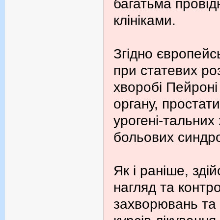
багатьма провід
клініками.
Згідно європейс
при статевих ро
хворобі Пейроні
органу, простати
урогені-тальних
больових синдр
Як і раніше, зд
нагляд та контро
захворювань та