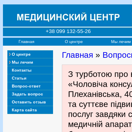
+38 099 132-55-26
Главная
О центре
Мы лечим
Главная
»
Вопрос
О центре
Мы лечим
Контакты
З турботою про 
Статьи
«Чоловіча консул
Вопрос-ответ
Плеханівська, 4
Задать вопрос
Оставить отзыв
та суттєве підв
Карта сайта
послуг завдяки с
медичній апарат