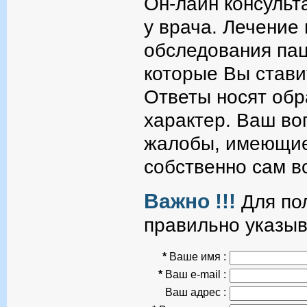
Он-лайн консульт
у врача. Лечение
обследования пац
которые Вы стави
Ответы носят об
характер. Ваш во
жалобы, имеющие
собственно сам в
Важно !!!
Для пол
правильно указыв
*
Ваше имя :
*
Ваш e-mail :
Ваш адрес :