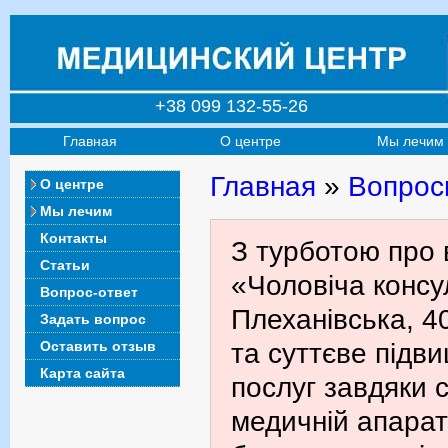
+38 099 132-55-26
Главная
О центре
Мы лечим
Главная
»
Вопрос
О центре
Мы лечим
Контакты
З турботою про 
Статьи
«Чоловіча консул
Вопрос-ответ
Плеханівська, 4
Задать вопрос
Оставить отзыв
та суттєве підв
Карта сайта
послуг завдяки с
медичній апарат