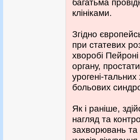
багатьма провід
клініками.
Згідно європейс
при статевих ро
хворобі Пейроні
органу, простати
урогені-тальних
больових синдр
Як і раніше, зд
нагляд та контро
захворювань та