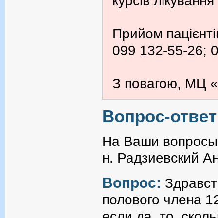
курсів лікування
Прийом пацієнті
099 132-55-26; 
З повагою, МЦ «
Вопрос-ответ
На Ваши вопросы 
н. Радзиевский А
Вопрос:
Здравст
полового члена 1
если да, то, скол