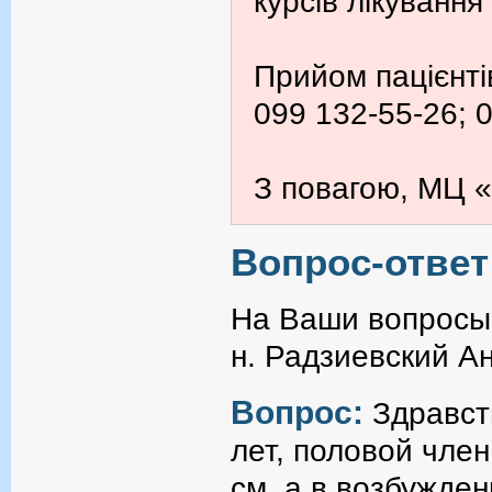
курсів лікування
Прийом пацієнті
099 132-55-26; 
З повагою, МЦ «
Вопрос-ответ
На Ваши вопросы 
н. Радзиевский А
Вопрос:
Здравст
лет, половой член
см, а в возбужде