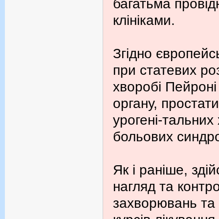
багатьма провід
клініками.
Згідно європейс
при статевих ро
хворобі Пейроні
органу, простати
урогені-тальних
больових синдр
Як і раніше, зд
нагляд та контро
захворювань та