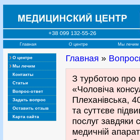
+38 099 132-55-26
Главная
О центре
Мы лечим
Главная
»
Вопрос
О центре
Мы лечим
Контакты
З турботою про 
Статьи
«Чоловіча консул
Вопрос-ответ
Плеханівська, 4
Задать вопрос
Оставить отзыв
та суттєве підв
Карта сайта
послуг завдяки с
медичній апарат