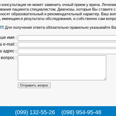
 консультация не может заменить очный прием у врача. Лечени
вания пациента специалистом. Диагнозы, которые Вы ставите с
носят образовательный и рекомендательный характер. Ваш воп
 имеющиеся результаты обследования, и собственно сам вопро
!!
Для получения ответа обязательно правильно указывайте Ваш
ше имя :
 e-mail :
 адрес :
вопрос :
(099) 132-55-26
(098) 954-95-48