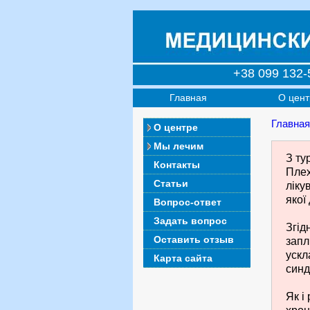
+38 099 132-
Главная
О цент
Главная
О центре
Мы лечим
З ту
Контакты
Плех
Статьи
ліку
якої
Вопрос-ответ
Задать вопрос
Згід
Оставить отзыв
запл
ускл
Карта сайта
синд
Як і