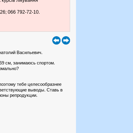
курсів лікування
26; 066 792-72-10.
Анатолий Васильевич.
169 см, занимаюсь спортом.
ормально?
поэтому тебе целесообразнее
ответствующие выводы. Ставь в
моны репродукции.