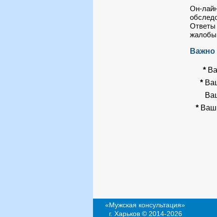
Он-лайн
обследо
Ответы 
жалобы,
Важно !
*
Ва
*
Ваш
Ваш
*
Ваш 
«Мужская консультация»
г. Харьков © 2014-2026