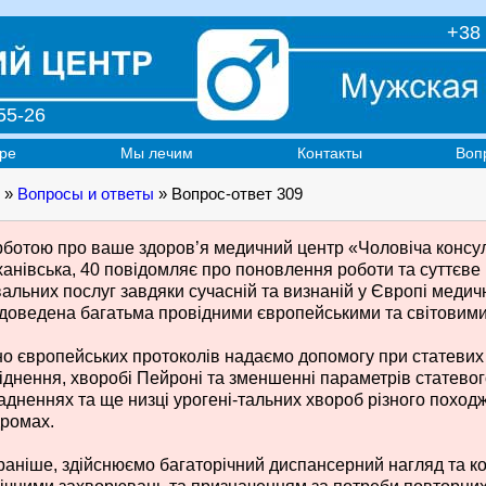
+38 
55-26
ре
Мы лечим
Контакты
Воп
»
Вопросы и ответы
» Вопрос-ответ 309
рботою про ваше здоров’я медичний центр «Чоловіча консуль
анівська, 40 повідомляє про поновлення роботи та суттєве
вальних послуг завдяки сучасній та визнаній у Європі медич
 доведена багатьма провідними європейськими та світовими 
но європейських протоколів надаємо допомогу при статеви
іднення, хворобі Пейроні та зменшенні параметрів статевого
адненнях та ще низці урогені-тальних хвороб різного поход
ромах.
 раніше, здійснюємо багаторічний диспансерний нагляд та ко