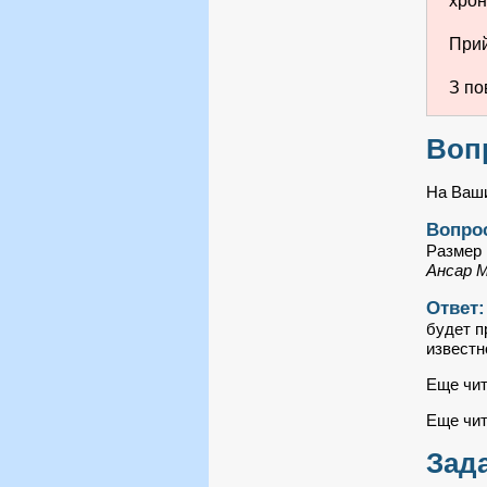
хрон
Прий
З по
Воп
На Ваши
Вопро
Размер 
Ансар М
Ответ
будет п
известн
Еще чит
Еще чит
Зад