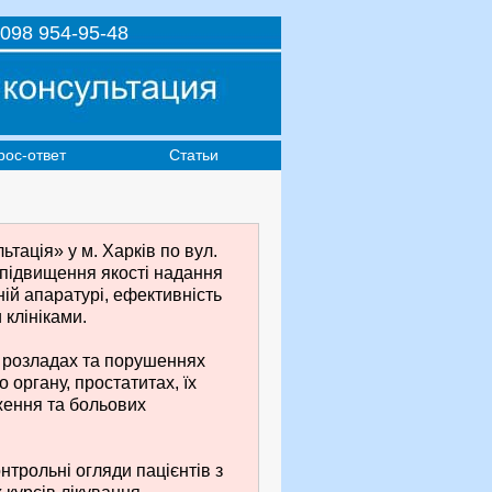
098 954-95-48
рос-ответ
Статьи
тація» у м. Харків по вул.
 підвищення якості надання
ній апаратурі, ефективність
клініками.
х розладах та порушеннях
 органу, простатитах, їх
ження та больових
нтрольні огляди пацієнтів з