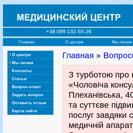
+38 099 132-55-26
Главная
О центре
Мы лечим
Главная
»
Вопрос
О центре
Мы лечим
Контакты
З турботою про 
Статьи
«Чоловіча консул
Вопрос-ответ
Плеханівська, 4
Задать вопрос
Оставить отзыв
та суттєве підв
Карта сайта
послуг завдяки с
медичній апарат