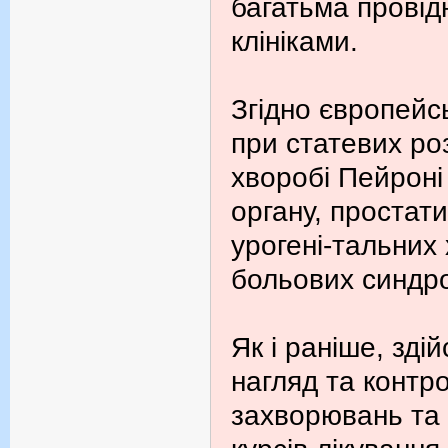
багатьма провід
клініками.
Згідно європейс
при статевих ро
хворобі Пейроні
органу, простати
урогені-тальних
больових синдр
Як і раніше, зд
нагляд та контро
захворювань та