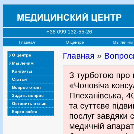
+38 099 132-55-26
Главная
О центре
Мы лечим
Главная
»
Вопрос
О центре
Мы лечим
Контакты
З турботою про 
Статьи
«Чоловіча консул
Вопрос-ответ
Плеханівська, 4
Задать вопрос
Оставить отзыв
та суттєве підв
Карта сайта
послуг завдяки с
медичній апарат