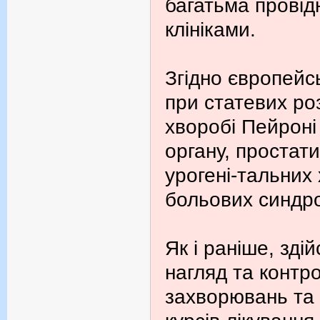
багатьма провід
клініками.
Згідно європейс
при статевих ро
хворобі Пейроні
органу, простати
урогені-тальних
больових синдр
Як і раніше, зд
нагляд та контро
захворювань та