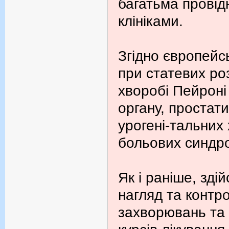
багатьма провід
клініками.
Згідно європейс
при статевих ро
хворобі Пейроні
органу, простати
урогені-тальних
больових синдр
Як і раніше, зд
нагляд та контро
захворювань та