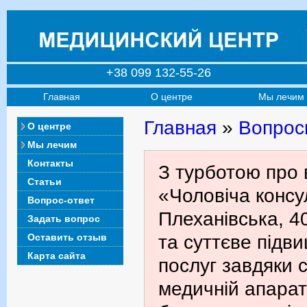
+38 099 132-55-26
Главная
О центре
Мы лечим
Главная
»
Вопрос
О центре
Мы лечим
Контакты
З турботою про 
Статьи
«Чоловіча консул
Вопрос-ответ
Плеханівська, 4
Задать вопрос
Оставить отзыв
та суттєве підв
Карта сайта
послуг завдяки с
медичній апарат