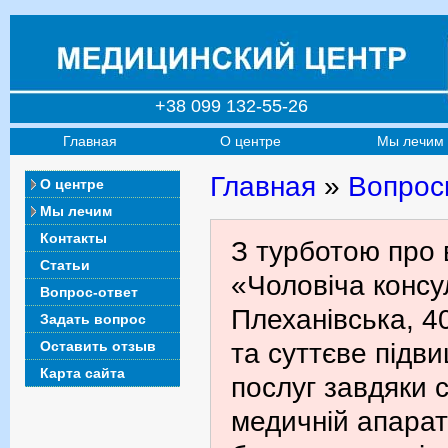
+38 099 132-55-26
Главная
О центре
Мы лечим
Главная
»
Вопрос
О центре
Мы лечим
Контакты
З турботою про 
Статьи
«Чоловіча консул
Вопрос-ответ
Плеханівська, 4
Задать вопрос
Оставить отзыв
та суттєве підв
Карта сайта
послуг завдяки с
медичній апарат