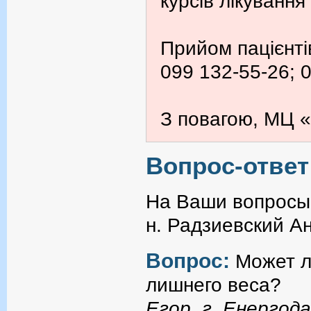
курсів лікування
Прийом пацієнті
099 132-55-26; 
З повагою, МЦ «
Вопрос-ответ
На Ваши вопросы 
н. Радзиевский А
Вопрос:
Может л
лишнего веса?
Егор, г. Енергод