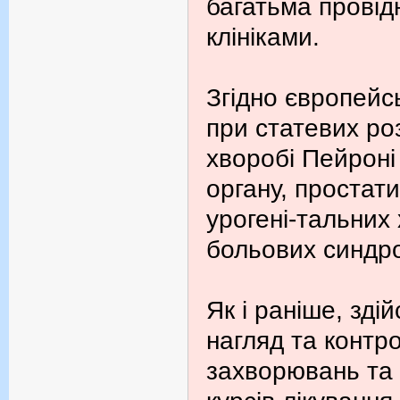
багатьма провід
клініками.
Згідно європейс
при статевих ро
хворобі Пейроні
органу, простати
урогені-тальних
больових синдр
Як і раніше, зд
нагляд та контро
захворювань та