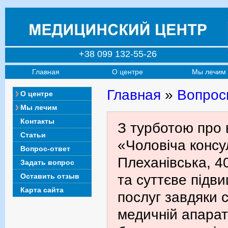
+38 099 132-55-26
Главная
О центре
Мы лечим
Главная
»
Вопрос
О центре
Мы лечим
Контакты
З турботою про 
Статьи
«Чоловіча консул
Вопрос-ответ
Плеханівська, 4
Задать вопрос
Оставить отзыв
та суттєве підв
Карта сайта
послуг завдяки с
медичній апарат