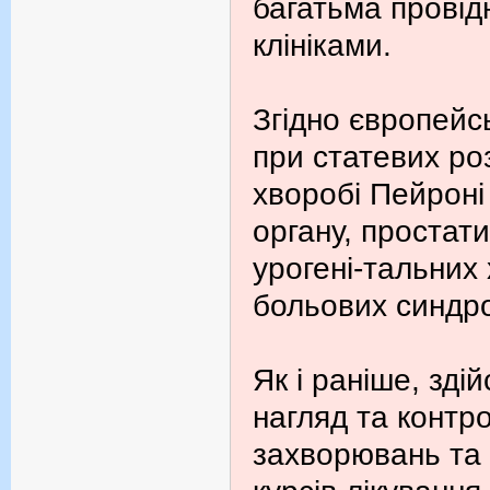
багатьма провід
клініками.
Згідно європейс
при статевих ро
хворобі Пейроні
органу, простати
урогені-тальних
больових синдр
Як і раніше, зд
нагляд та контро
захворювань та