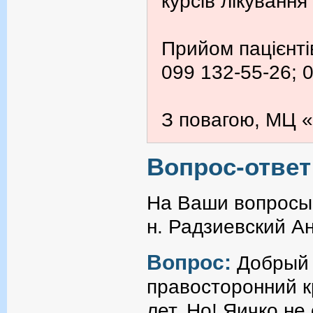
курсів лікування
Прийом пацієнті
099 132-55-26; 
З повагою, МЦ «
Вопрос-ответ
На Ваши вопросы 
н. Радзиевский А
Вопрос:
Добрый 
правосторонний к
лет. Но! Яичко не