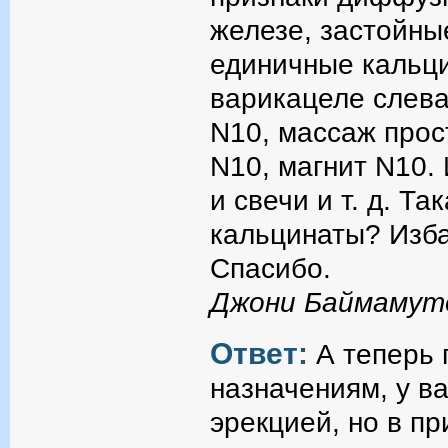
железе, застойны
единичные кальци
варикацеле слева
N10, массаж прос
N10, магнит N10.
и свечи и т. д. Т
кальцинаты? Изба
Спасибо.
Джони Баймамут
Ответ:
А теперь 
назначениям, у в
эрекцией, но в пр