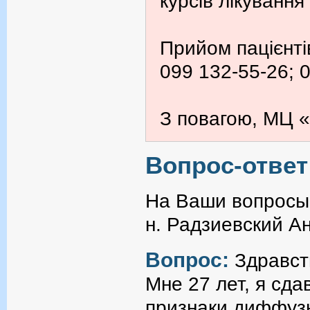
курсів лікування
Прийом пацієнті
099 132-55-26; 
З повагою, МЦ «
Вопрос-ответ
На Ваши вопросы 
н. Радзиевский А
Вопрос:
Здравст
Мне 27 лет, я сд
признаки диффуз