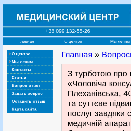
+38 099 132-55-26
Главная
О центре
Мы лечим
Главная
»
Вопрос
О центре
Мы лечим
Контакты
З турботою про 
Статьи
«Чоловіча консул
Вопрос-ответ
Плеханівська, 4
Задать вопрос
Оставить отзыв
та суттєве підв
Карта сайта
послуг завдяки с
медичній апарат