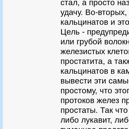
стал, а просто на
удачу. Во-вторых,
кальцинатов и эт
Цель - предупред
или грубой волок
железистых клето
простатита, а та
кальцинатов в ка
вывести эти самы
простому, что эт
протоков желез п
простаты. Так чт
либо лукавит, либ