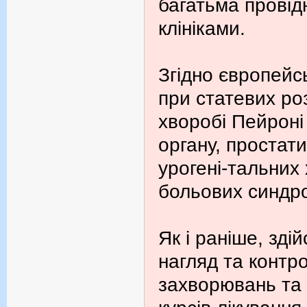
багатьма провід
клініками.
Згідно європейс
при статевих ро
хворобі Пейроні
органу, простати
урогені-тальних
больових синдр
Як і раніше, зд
нагляд та контро
захворювань та