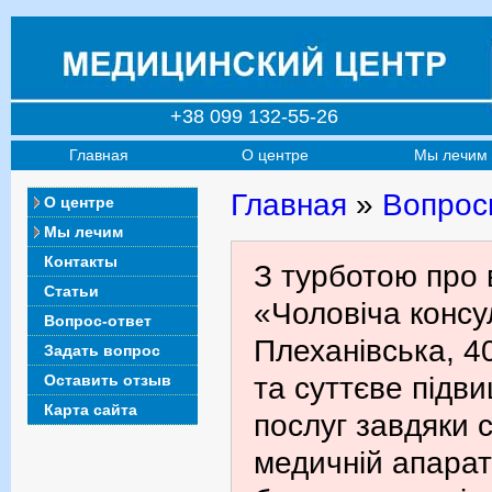
+38 099 132-55-26
Главная
О центре
Мы лечим
Главная
»
Вопрос
О центре
Мы лечим
Контакты
З турботою про 
Статьи
«Чоловіча консул
Вопрос-ответ
Плеханівська, 4
Задать вопрос
Оставить отзыв
та суттєве підв
Карта сайта
послуг завдяки с
медичній апарат