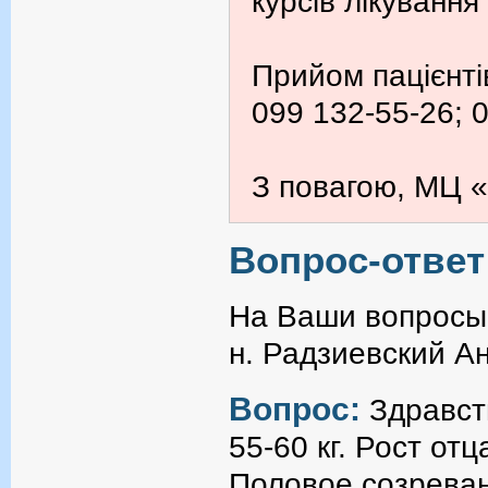
курсів лікування
Прийом пацієнті
099 132-55-26; 
З повагою, МЦ «
Вопрос-ответ
На Ваши вопросы 
н. Радзиевский А
Вопрос:
Здравств
55-60 кг. Рост от
Половое созревани