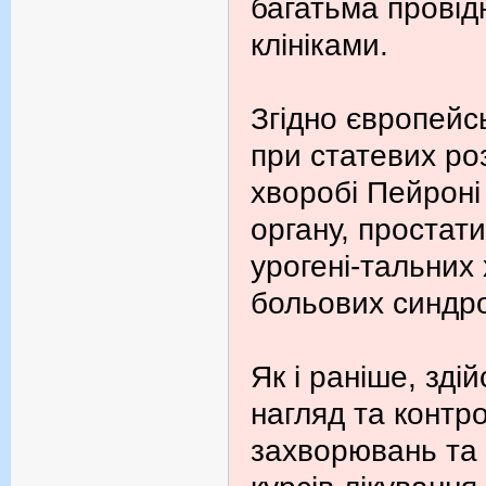
багатьма провід
клініками.
Згідно європейс
при статевих ро
хворобі Пейроні
органу, простати
урогені-тальних
больових синдр
Як і раніше, зд
нагляд та контро
захворювань та