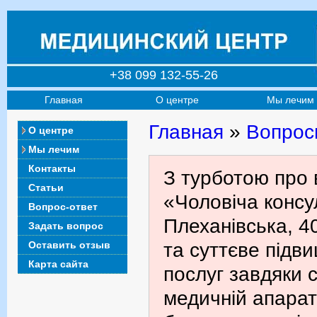
+38 099 132-55-26
Главная
О центре
Мы лечим
Главная
»
Вопрос
О центре
Мы лечим
Контакты
З турботою про 
Статьи
«Чоловіча консул
Вопрос-ответ
Плеханівська, 4
Задать вопрос
Оставить отзыв
та суттєве підв
Карта сайта
послуг завдяки с
медичній апарат