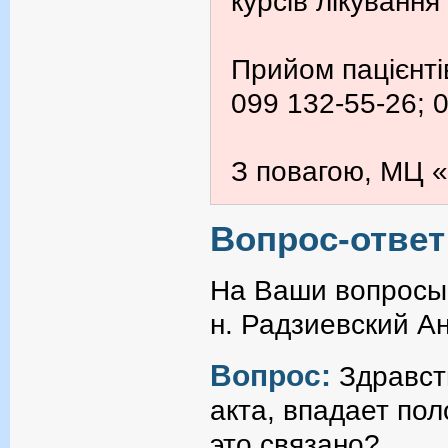
курсів лікування
Прийом пацієнті
099 132-55-26; 
З повагою, МЦ «
Вопрос-ответ
На Ваши вопросы 
н. Радзиевский А
Вопрос:
Здравст
акта, впадает пол
это связано?