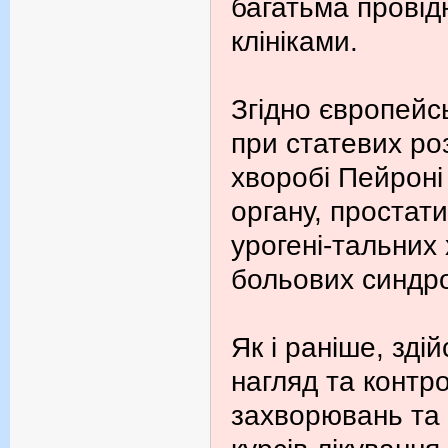
багатьма провід
клініками.
Згідно європейс
при статевих ро
хворобі Пейроні
органу, простати
урогені-тальних
больових синдр
Як і раніше, зд
нагляд та контро
захворювань та