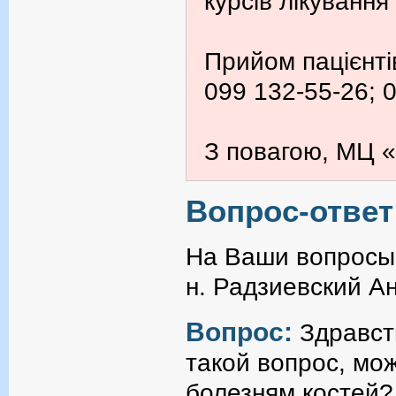
курсів лікування
Прийом пацієнті
099 132-55-26; 
З повагою, МЦ «
Вопрос-ответ
На Ваши вопросы 
н. Радзиевский А
Вопрос:
Здравст
такой вопрос, мо
болезням костей?