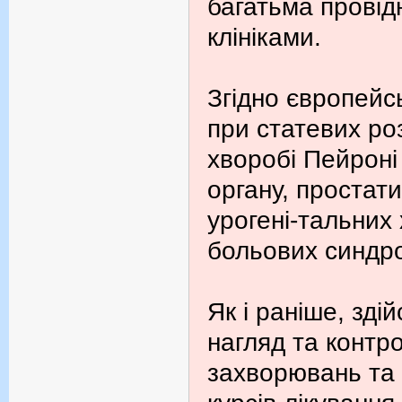
багатьма провід
клініками.
Згідно європейс
при статевих ро
хворобі Пейроні
органу, простати
урогені-тальних
больових синдр
Як і раніше, зд
нагляд та контро
захворювань та