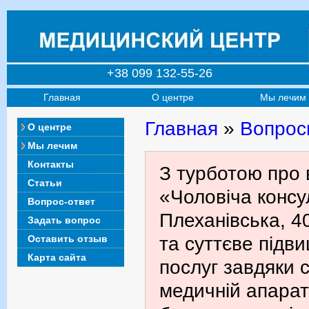
+38 099 132-55-26
Главная
О центре
Мы лечим
Главная
»
Вопрос
О центре
Мы лечим
Контакты
З турботою про 
Статьи
«Чоловіча консул
Вопрос-ответ
Плеханівська, 4
Задать вопрос
Оставить отзыв
та суттєве підв
Карта сайта
послуг завдяки с
медичній апарат