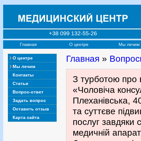
+38 099 132-55-26
Главная
О центре
Мы лечим
Главная
»
Вопрос
О центре
Мы лечим
Контакты
З турботою про 
Статьи
«Чоловіча консул
Вопрос-ответ
Плеханівська, 4
Задать вопрос
Оставить отзыв
та суттєве підв
Карта сайта
послуг завдяки с
медичній апарат