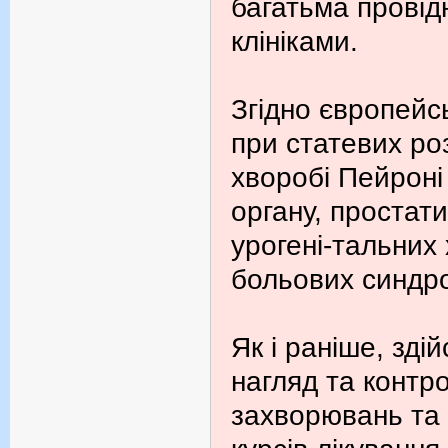
багатьма провід
клініками.
Згідно європейс
при статевих ро
хворобі Пейроні
органу, простати
урогені-тальних
больових синдр
Як і раніше, зд
нагляд та контро
захворювань та