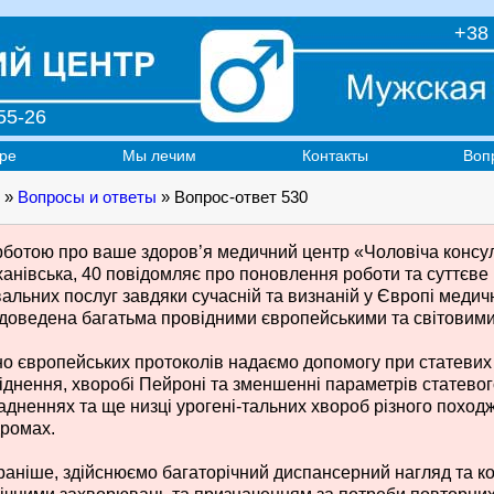
+38 
55-26
ре
Мы лечим
Контакты
Воп
»
Вопросы и ответы
» Вопрос-ответ 530
рботою про ваше здоров’я медичний центр «Чоловіча консуль
анівська, 40 повідомляє про поновлення роботи та суттєве
вальних послуг завдяки сучасній та визнаній у Європі медич
 доведена багатьма провідними європейськими та світовими 
но європейських протоколів надаємо допомогу при статеви
іднення, хворобі Пейроні та зменшенні параметрів статевого
адненнях та ще низці урогені-тальних хвороб різного поход
ромах.
 раніше, здійснюємо багаторічний диспансерний нагляд та ко