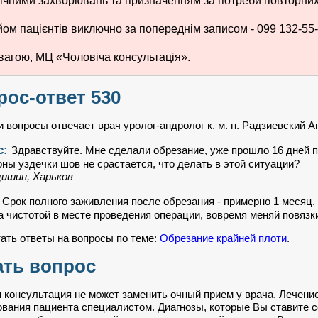
ічними захворювань та призначенням за потреби повторних 
ом пацієнтів виключно за попереднім записом - 099 132-55-
вагою, МЦ «Чоловіча консультація».
рос-ответ 530
 вопросы отвечает врач уролог-андролог к. м. н. Радзиевский 
с:
Здравствуйте. Мне сделали обрезание, уже прошло 16 дней п
оны уздечки шов не срастается, что делать в этой ситуации?
ишин, Харьков
:
Срок полного заживления после обрезания - примерно 1 месяц.
а чистотой в месте проведения операции, вовремя меняй повязки и
ать ответы на вопросы по теме:
Обрезание крайней плоти
.
ать вопрос
 консультация не может заменить очный прием у врача. Лечени
вания пациента специалистом. Диагнозы, которые Вы ставите с