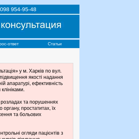
098 954-95-48
рос-ответ
Статьи
тація» у м. Харків по вул.
 підвищення якості надання
ній апаратурі, ефективність
клініками.
х розладах та порушеннях
 органу, простатитах, їх
ження та больових
нтрольні огляди пацієнтів з