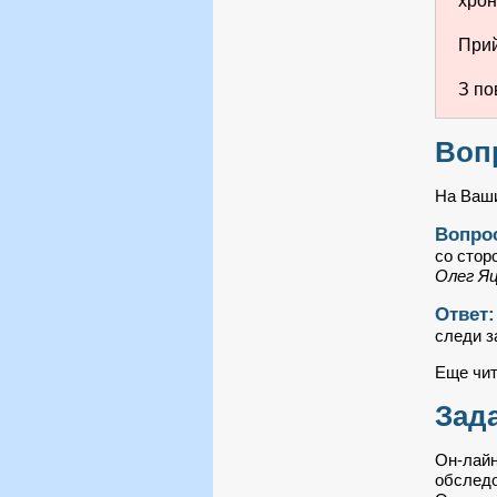
хрон
Прий
З по
Воп
На Ваши
Вопро
со стор
Олег Яц
Ответ
следи з
Еще чит
Зад
Он-лайн
обследо