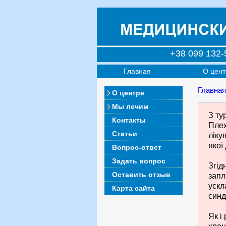
+38 099 132-
Главная
О цент
Главная
О центре
Мы лечим
З ту
Контакты
Плех
Статьи
ліку
якої
Вопрос-ответ
Задать вопрос
Згід
Оставить отзыв
запл
ускл
Карта сайта
синд
Як і