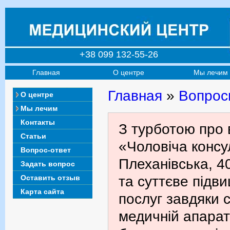
+38 099 132-55-26
Главная
О центре
Мы лечим
Главная
»
Вопрос
О центре
Мы лечим
Контакты
З турботою про 
Статьи
«Чоловіча консул
Вопрос-ответ
Плеханівська, 4
Задать вопрос
Оставить отзыв
та суттєве підв
Карта сайта
послуг завдяки с
медичній апарат