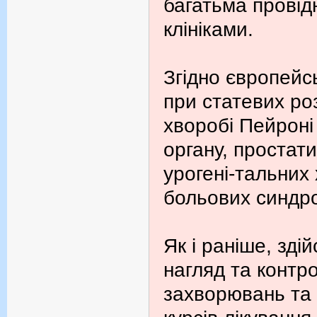
багатьма провід
клініками.
Згідно європейс
при статевих ро
хворобі Пейроні
органу, простати
урогені-тальних
больових синдр
Як і раніше, зд
нагляд та контро
захворювань та