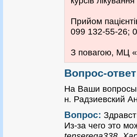
курсів лікування
Прийом пацієнті
099 132-55-26; 
З повагою, МЦ «
Вопрос-ответ
На Ваши вопросы 
н. Радзиевский А
Вопрос:
Здравст
Из-за чего это мо
tenserega338, Ха