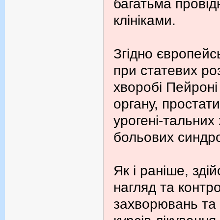
багатьма провід
клініками.
Згідно європейс
при статевих ро
хворобі Пейроні
органу, простати
урогені-тальних
больових синдр
Як і раніше, зд
нагляд та контро
захворювань та