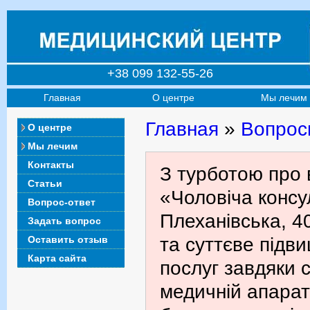
+38 099 132-55-26
Главная
О центре
Мы лечим
Главная
»
Вопрос
О центре
Мы лечим
Контакты
З турботою про 
Статьи
«Чоловіча консул
Вопрос-ответ
Плеханівська, 4
Задать вопрос
Оставить отзыв
та суттєве підв
Карта сайта
послуг завдяки с
медичній апарат