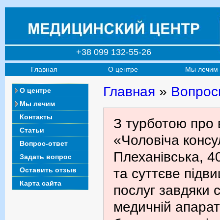
+38 099 132-55-26
Главная
О центре
Мы лечим
Главная
»
Вопрос
О центре
Мы лечим
Контакты
З турботою про 
Статьи
«Чоловіча консул
Вопрос-ответ
Плеханівська, 4
Задать вопрос
Оставить отзыв
та суттєве підв
Карта сайта
послуг завдяки с
медичній апарат