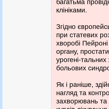
багатьма провід
клініками.
Згідно європейс
при статевих ро
хворобі Пейроні
органу, простати
урогені-тальних
больових синдр
Як і раніше, зд
нагляд та контро
захворювань та