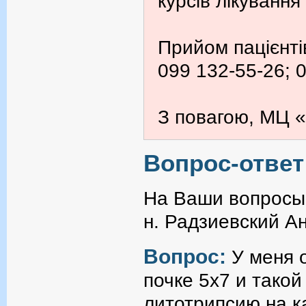
курсів лікування
Прийом пацієнті
099 132-55-26; 
З повагою, МЦ «
Вопрос-ответ
На Ваши вопросы 
н. Радзиевский А
Вопрос:
У меня 
почке 5х7 и такой
литотрипсию на к