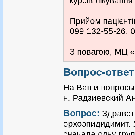
курсів лікування
Прийом пацієнті
099 132-55-26; 
З повагою, МЦ «
Вопрос-ответ
На Ваши вопросы 
н. Радзиевский А
Вопрос:
Здравств
орхоэпидидимит. 
сначала одну груп