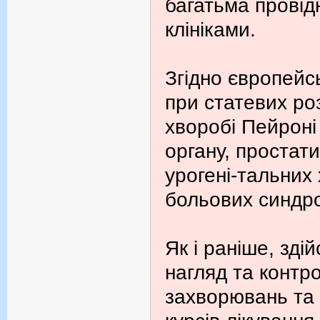
багатьма провід
клініками.
Згідно європейс
при статевих ро
хворобі Пейроні
органу, простати
урогені-тальних
больових синдр
Як і раніше, зд
нагляд та контро
захворювань та