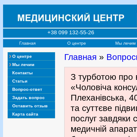
+38 099 132-55-26
Главная
О центре
Мы лечим
Главная
»
Вопрос
О центре
Мы лечим
Контакты
З турботою про 
Статьи
«Чоловіча консул
Вопрос-ответ
Плеханівська, 4
Задать вопрос
Оставить отзыв
та суттєве підв
Карта сайта
послуг завдяки с
медичній апарат