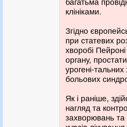
багатьма провід
клініками.
Згідно європейс
при статевих ро
хворобі Пейроні
органу, простати
урогені-тальних
больових синдр
Як і раніше, зд
нагляд та контро
захворювань та