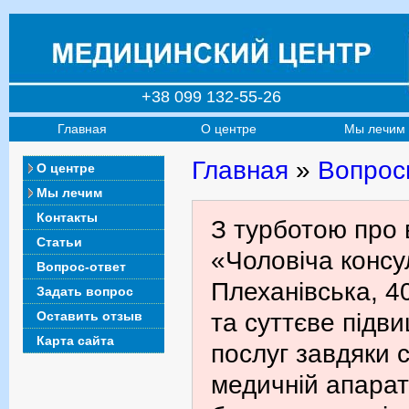
+38 099 132-55-26
Главная
О центре
Мы лечим
Главная
»
Вопрос
О центре
Мы лечим
Контакты
З турботою про 
Статьи
«Чоловіча консул
Вопрос-ответ
Плеханівська, 4
Задать вопрос
Оставить отзыв
та суттєве підв
Карта сайта
послуг завдяки с
медичній апарат