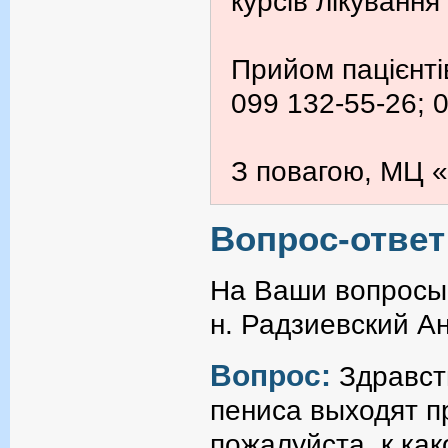
курсів лікування
Прийом пацієнті
099 132-55-26; 
З повагою, МЦ «
Вопрос-ответ
На Ваши вопросы 
н. Радзиевский А
Вопрос:
Здравст
пениса выходят п
пожалуйста, к ка