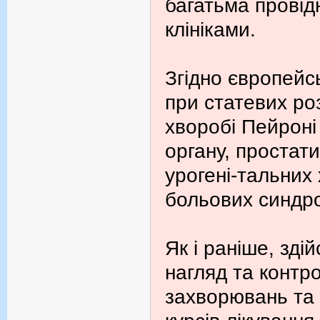
багатьма провід
клініками.
Згідно європейс
при статевих ро
хворобі Пейроні
органу, простати
урогені-тальних
больових синдр
Як і раніше, зд
нагляд та контро
захворювань та