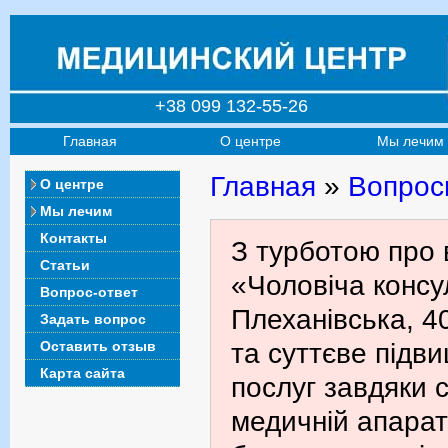
+38 099 132-55-26
Главная
О центре
Мы лечим
Главная
»
Вопрос
О центре
Мы лечим
Контакты
З турботою про 
Статьи
«Чоловіча консул
Вопрос-ответ
Плеханівська, 4
Задать вопрос
Оставить отзыв
та суттєве підв
Карта сайта
послуг завдяки с
медичній апарат