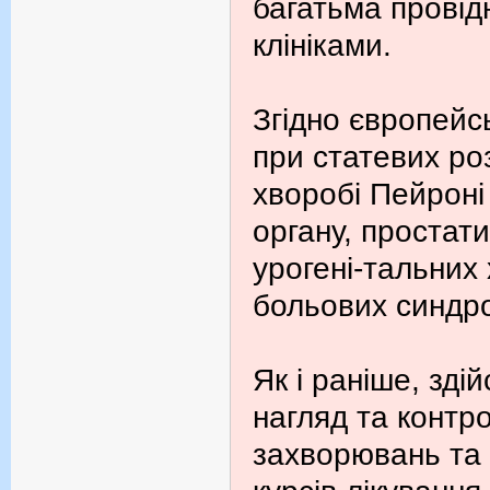
багатьма провід
клініками.
Згідно європейс
при статевих ро
хворобі Пейроні
органу, простати
урогені-тальних
больових синдр
Як і раніше, зд
нагляд та контро
захворювань та