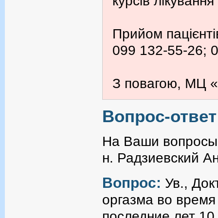
курсів лікування
Прийом пацієнті
099 132-55-26; 
З повагою, МЦ «
Вопрос-ответ
На Ваши вопросы 
н. Радзиевский А
Вопрос:
Ув., До
оргазма во время
последние лет 10