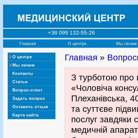
+38 099 132-55-26
Главная
О центре
Мы лечим
Главная
»
Вопрос
О центре
Мы лечим
Контакты
З турботою про 
Статьи
«Чоловіча консул
Вопрос-ответ
Плеханівська, 4
Задать вопрос
Оставить отзыв
та суттєве підв
Карта сайта
послуг завдяки с
медичній апарат