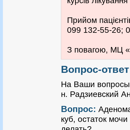
курсів лікування
Прийом пацієнті
099 132-55-26; 
З повагою, МЦ «
Вопрос-ответ
На Ваши вопросы 
н. Радзиевский А
Вопрос:
Аденома
куб, остаток мочи
делать?