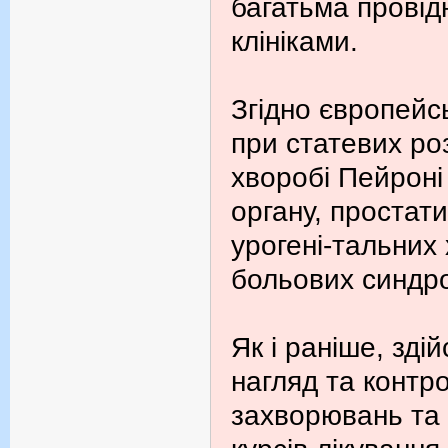
багатьма провід
клініками.
Згідно європейс
при статевих ро
хворобі Пейроні
органу, простати
урогені-тальних
больових синдр
Як і раніше, зд
нагляд та контро
захворювань та