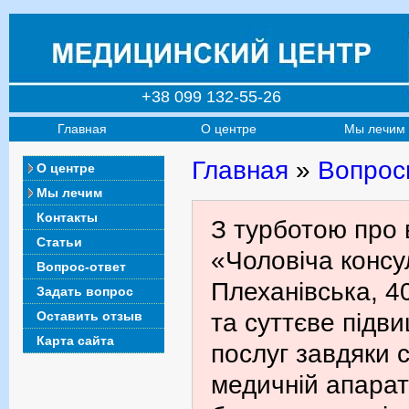
+38 099 132-55-26
Главная
О центре
Мы лечим
Главная
»
Вопрос
О центре
Мы лечим
Контакты
З турботою про 
Статьи
«Чоловіча консул
Вопрос-ответ
Плеханівська, 4
Задать вопрос
Оставить отзыв
та суттєве підв
Карта сайта
послуг завдяки с
медичній апарат