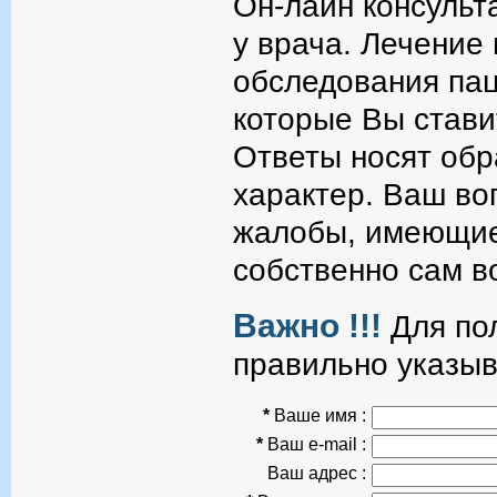
Он-лайн консульт
у врача. Лечение
обследования пац
которые Вы стави
Ответы носят об
характер. Ваш во
жалобы, имеющие
собственно сам в
Важно !!!
Для пол
правильно указыв
*
Ваше имя :
*
Ваш e-mail :
Ваш адрес :