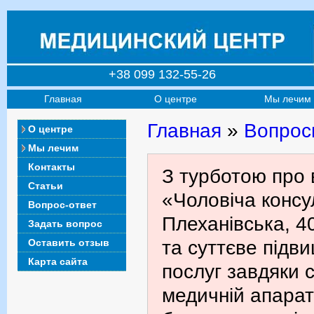
+38 099 132-55-26
Главная
О центре
Мы лечим
Главная
»
Вопрос
О центре
Мы лечим
Контакты
З турботою про 
Статьи
«Чоловіча консул
Вопрос-ответ
Плеханівська, 4
Задать вопрос
Оставить отзыв
та суттєве підв
Карта сайта
послуг завдяки с
медичній апарат