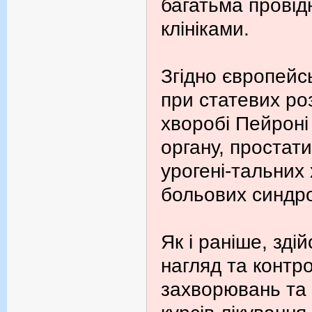
багатьма провід
клініками.
Згідно європейс
при статевих ро
хворобі Пейроні
органу, простати
урогені-тальних
больових синдр
Як і раніше, зд
нагляд та контро
захворювань та