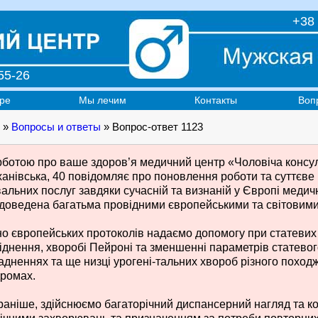
+38 
55-26
ре
Мы лечим
Контакты
Воп
»
Вопросы и ответы
» Вопрос-ответ 1123
рботою про ваше здоров’я медичний центр «Чоловіча консуль
анівська, 40 повідомляє про поновлення роботи та суттєве
вальних послуг завдяки сучасній та визнаній у Європі медич
 доведена багатьма провідними європейськими та світовими 
но європейських протоколів надаємо допомогу при статеви
іднення, хворобі Пейроні та зменшенні параметрів статевого
адненнях та ще низці урогені-тальних хвороб різного поход
ромах.
 раніше, здійснюємо багаторічний диспансерний нагляд та ко