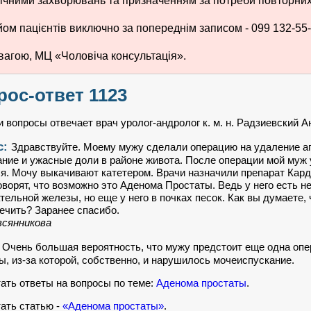
ічними захворювань та призначенням за потреби повторних 
ом пацієнтів виключно за попереднім записом - 099 132-55-
вагою, МЦ «Чоловіча консультація».
рос-ответ 1123
 вопросы отвечает врач уролог-андролог к. м. н. Радзиевский 
с:
Здравствуйте. Моему мужу сделали операцию на удаление ап
ние и ужасные доли в районе живота. После операции мой муж
я. Мочу выкачивают катетером. Врачи назначили препарат Кардур
оворят, что возможно это Аденома Простаты. Ведь у него есть 
тельной железы, но еще у него в почках песок. Как вы думаете,
лечить? Заранее спасибо.
всянникова
:
Очень большая вероятность, что мужу предстоит еще одна оп
ы, из-за которой, собственно, и нарушилось мочеиспускание.
ать ответы на вопросы по теме:
Аденома простаты
.
ать статью -
«Аденома простаты»
.