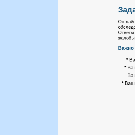
Зад
Он-лайн
обследо
Ответы 
жалобы,
Важно !
*
Ва
*
Ваш
Ваш
*
Ваш 