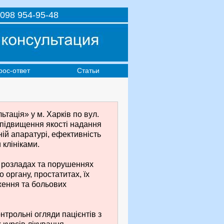
098 954-95-48
рос-ответ
Статьи
тація» у м. Харків по вул.
 підвищення якості надання
ній апаратурі, ефективність
клініками.
х розладах та порушеннях
 органу, простатитах, їх
ження та больових
нтрольні огляди пацієнтів з