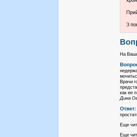
хрон
Прий
З по
Воп
На Ваши
Вопро
недержа
мочитьс
Врачи г
предста
как ее 
Дина О
Ответ
простат
Еще чит
Еще чит