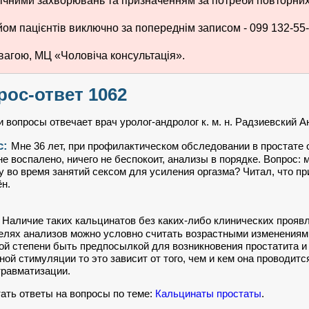
ічними захворювань та призначенням за потреби повторних 
ом пацієнтів виключно за попереднім записом - 099 132-55-
вагою, МЦ «Чоловіча консультація».
рос-ответ 1062
 вопросы отвечает врач уролог-андролог к. м. н. Радзиевский 
с:
Мне 36 лет, при профилактическом обследовании в простате
не воспалено, ничего не беспокоит, анализы в порядке. Вопрос:
у во время занятий сексом для усиления оргазма? Читал, что п
н.
:
Наличие таких кальцинатов без каких-либо клинических прояв
елях анализов можно условно считать возрастными изменениями
ой степени быть предпосылкой для возникновения простатита и 
ной стимуляции то это зависит от того, чем и кем она проводитс
травматизации.
ать ответы на вопросы по теме:
Кальцинаты простаты
.