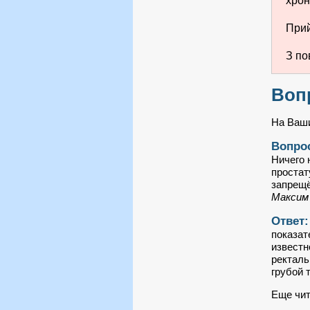
хрон
Прий
З по
Воп
На Ваши
Вопро
Ничего 
простат
запрещё
Максим
Ответ
показат
известн
ректаль
грубой 
Еще чит