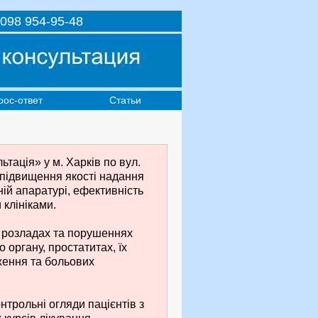
098 954-95-48
рос-ответ
Статьи
тація» у м. Харків по вул.
 підвищення якості надання
ній апаратурі, ефективність
клініками.
х розладах та порушеннях
 органу, простатитах, їх
ження та больових
нтрольні огляди пацієнтів з