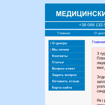
+38 099 132-
Главная
О цент
Главная
О центре
Мы лечим
З ту
Контакты
Плех
Статьи
ліку
якої
Вопрос-ответ
Задать вопрос
Згід
Оставить отзыв
запл
ускл
Карта сайта
синд
Як і