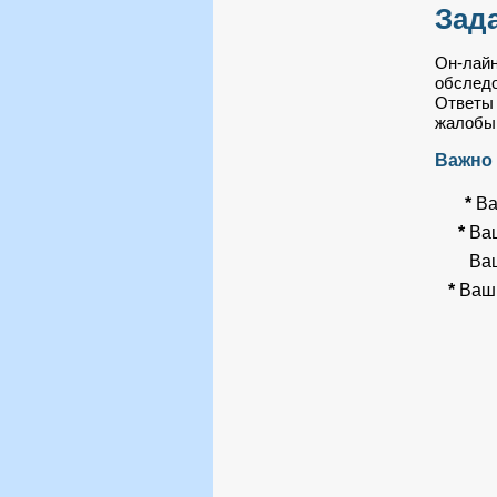
Зад
Он-лайн
обследо
Ответы 
жалобы,
Важно !
*
Ва
*
Ваш
Ваш
*
Ваш 