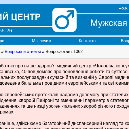
+38 
55-26
ре
Мы лечим
Контакты
Воп
»
Вопросы и ответы
» Вопрос-ответ 1062
рботою про ваше здоров’я медичний центр «Чоловіча консуль
анівська, 40 повідомляє про поновлення роботи та суттєве
вальних послуг завдяки сучасній та визнаній у Європі медич
 доведена багатьма провідними європейськими та світовими 
но європейських протоколів надаємо допомогу при статеви
іднення, хворобі Пейроні та зменшенні параметрів статевого
адненнях та ще низці урогені-тальних хвороб різного поход
ромах.
 раніше, здійснюємо багаторічний диспансерний нагляд та ко