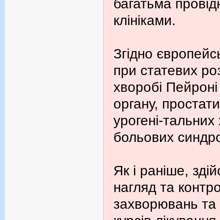
багатьма провід
клініками.
Згідно європейс
при статевих ро
хворобі Пейроні
органу, простати
урогені-тальних
больових синдр
Як і раніше, зд
нагляд та контро
захворювань та