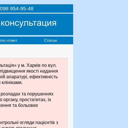
098 954-95-48
рос-ответ
Статьи
тація» у м. Харків по вул.
 підвищення якості надання
ній апаратурі, ефективність
клініками.
х розладах та порушеннях
 органу, простатитах, їх
ження та больових
нтрольні огляди пацієнтів з