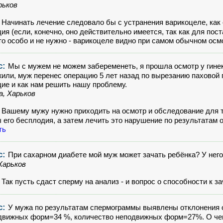
рьков
:
Начинать лечение следовало бы с устранения варикоцеле, как
ия (если, конечно, оно действительно имеется, так как для пост
о особо и не нужно - варикоцеле видно при самом обычном осм
с:
Мы с мужем не можем забеременеть, я прошла осмотр у гинек
или, муж перенес операцию 5 лет назад по вырезанию паховой г
ие и как нам решить нашу проблему.
, Харьков
:
Вашему мужу нужно приходить на осмотр и обследование для т
 его бесплодия, а затем лечить это нарушение по результатам о
ть
с:
При сахарном диабете мой муж может зачать ребёнка? У него
Харьков
:
Так пусть сдаст сперму на анализ - и вопрос о способности к 
с:
У мужа по результатам спермограммы выявлены отклонения о
вижных форм=34 %, количество неподвижных форм=27%. О чем 