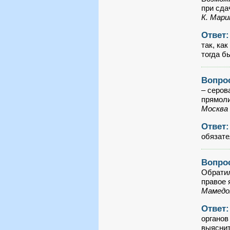
при сда
К. Мар
Ответ
так, ка
тогда б
Вопро
– серов
прямоли
Москва
Ответ
обязате
Вопро
Обратил
правое я
Мамедов
Ответ
органов
выяснит