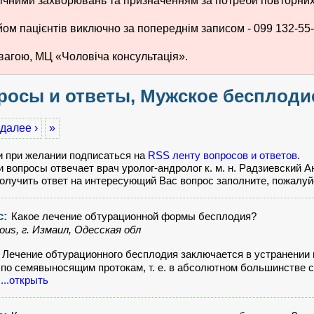
ічними захворювань та призначенням за потреби повторних 
ом пацієнтів виключно за попереднім записом - 099 132-55-
вагою, МЦ «Чоловіча консультація».
осы и ответы, Мужское бесплодие,
далее ›
»
и при желании подписаться на
RSS ленту вопросов и ответов
.
 вопросы отвечает врач уролог-андролог к. м. н. Радзиевский А
олучить ответ на интересующий Вас вопрос заполните, пожалуй
с:
Какое лечение обтурационной формы бесплодия?
us, г. Измаил, Одесская обл
:
Лечение обтурационного бесплодия заключается в устранении
по семявыносящим протокам, т. е. в абсолютном большинстве 
ы
...открыть