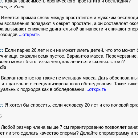
с:
Какая зависимость хронического простатита и бесплодия?
us, г. Киев
:
Имеется прямая связь между простатитом и мужским бесплоди
ы воспаления попадают в секрет простаты, а он составляет ок
а вызывают снижение двигательной активности и снижают энер
тозоидов
...открыть
с:
Если парню 26 лет и он не может иметь детей, что это може
училища, сказали семя пустое. Вариантов масса. Перемерзание,
всего может быть, из-за чего, как лечится и сколько стоит?
dia
:
Вариантов ответов также не меньшая масса. Дать обоснованн
 и тщательного специализированного обследования. Такие тя
уальных подходов как в обследовании
...открыть
с:
Я хотел бы спросить, если человеку 20 лет и его половой орг
6
:
Любой размер члена выше 7 см гарантированно позволяет зачат
ет ли это сделать качество спермы? Делайте спермограмму и т