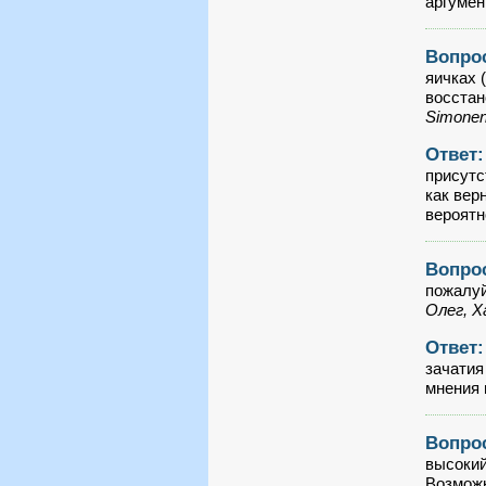
аргумен
Вопро
яичках 
восстан
Simone
Ответ
присутс
как вер
вероятн
Вопро
пожалуй
Олег, Х
Ответ
зачатия
мнения
Вопро
высокий
Возможн