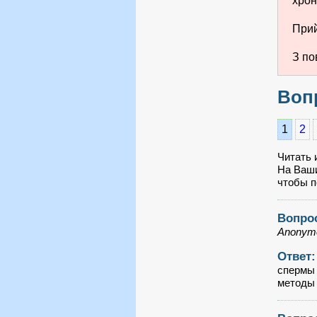
хрон
Прий
З по
Вопр
1
2
Читать 
На Ваши
чтобы п
Вопро
Anonymo
Ответ
спермы 
метод