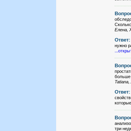
Вопро
обследо
Сколько
Елена, 
Ответ
нужно р
...откры
Вопро
простат
больше 
Tatiana,
Ответ
свойств
которые
Вопро
анализо
три нед