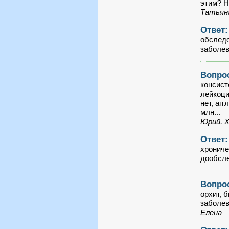
этим? Н
Татьяна
Ответ
обследо
заболев
Вопро
консист
лейкоци
нет, аг
млн...
Юрий, Х
Ответ
хрониче
дообсле
Вопро
орхит, 
заболев
Елена