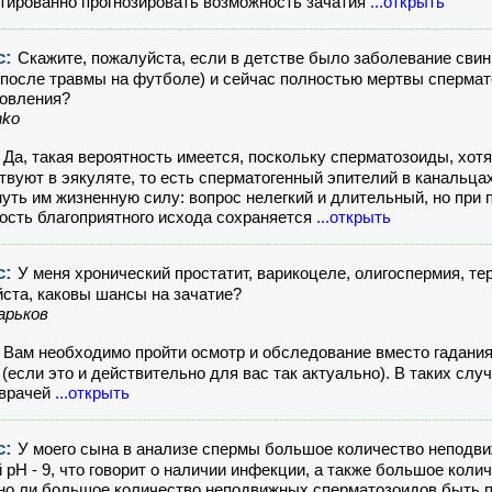
тированно прогнозировать возможность зачатия
...открыть
с:
Скажите, пожалуйста, если в детстве было заболевание свинк
(после травмы на футболе) и сейчас полностью мертвы сперма
овления?
nko
:
Да, такая вероятность имеется, поскольку сперматозоиды, хотя
твуют в эякуляте, то есть сперматогенный эпителий в канальцах 
нуть им жизненную силу: вопрос нелегкий и длительный, но при
ость благоприятного исхода сохраняется
...открыть
с:
У меня хронический простатит, варикоцеле, олигоспермия, те
ста, каковы шансы на зачатие?
арьков
:
Вам необходимо пройти осмотр и обследование вместо гадания
 (если это и действительно для вас так актуально). В таких слу
 врачей
...открыть
с:
У моего сына в анализе спермы большое количество неподви
 pH - 9, что говорит о наличии инфекции, а также большое колич
о ли большое количество неподвижных сперматозоидов быть п