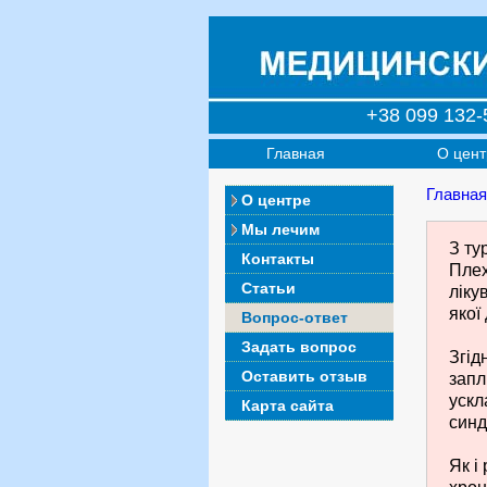
+38 099 132-
Главная
О цент
Главная
О центре
Мы лечим
З ту
Контакты
Плех
Статьи
ліку
якої
Вопрос-ответ
Задать вопрос
Згід
Оставить отзыв
запл
ускл
Карта сайта
синд
Як і