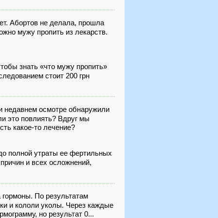
ет. Абортов не делала, прошла
ожно мужу пропить из лекарств.
чтобы знать «что мужу пропить»
следованием стоит 200 грн
ри недавнем осмотре обнаружили
 ли это повлиять? Вдруг мы
сть какое-то лечение?
 до полной утраты ее фертильных
 причин и всех осложнений,
 гормоны. По результатам
ки и кололи уколы. Через каждые
мограмму, но результат 0...