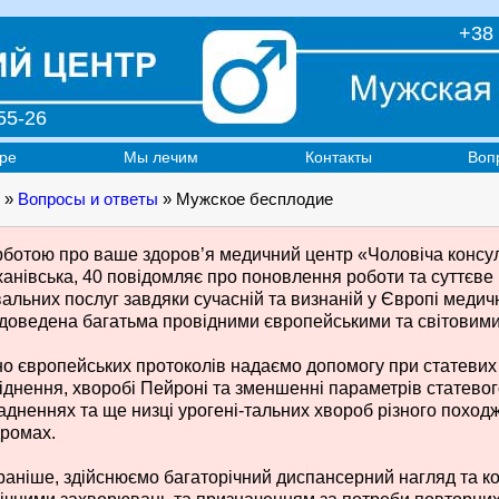
+38 
55-26
ре
Мы лечим
Контакты
Воп
»
Вопросы и ответы
» Мужское бесплодие
рботою про ваше здоров’я медичний центр «Чоловіча консуль
анівська, 40 повідомляє про поновлення роботи та суттєве
вальних послуг завдяки сучасній та визнаній у Європі медич
 доведена багатьма провідними європейськими та світовими 
но європейських протоколів надаємо допомогу при статеви
іднення, хворобі Пейроні та зменшенні параметрів статевого
адненнях та ще низці урогені-тальних хвороб різного поход
ромах.
 раніше, здійснюємо багаторічний диспансерний нагляд та ко