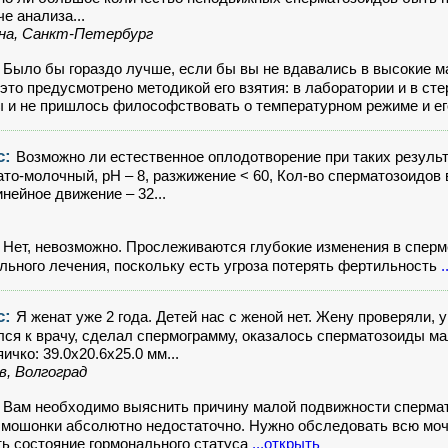
че анализа...
ина, Санкт-Петербург
:
Было бы гораздо лучше, если бы вы не вдавались в высокие ма
к это предусмотрено методикой его взятия: в лаборатории и в с
ы и не пришлось философствовать о температурном режиме и е
с:
Возможно ли естественное оплодотворение при таких результ
ато-молочный, pH – 8, разжижение < 60, Кол-во сперматозоидов в
нейное движение – 32...
:
Нет, невозможно. Прослеживаются глубокие изменения в сперм
льного лечения, поскольку есть угроза потерять фертильность
.
с:
Я женат уже 2 года. Детей нас с женой нет. Жену проверяли, 
ся к врачу, сделал спермограмму, оказалось сперматозоиды 
ичко: 39.0х20.6х25.0 мм...
, Волгоград
:
Вам необходимо выяснить причину малой подвижности спермато
 мошонки абсолютно недостаточно. Нужно обследовать всю моч
ь состояние гормонального статуса
...открыть