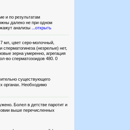
е и по результатам
ожны далеко не при одном
покажут анализы
...открыть
7 мл, цвет серо-молочный,
ки сперматогинеза (незрелые) нет,
новые зерна умеренно, агрегация
кол-во сперматозоидов 480. 0
длительно существующего
ых органах. Необходимо
жено. Болел в детстве паротит и
словии выше перечисленных