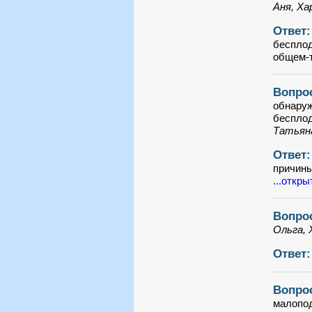
Аня, Ха
Ответ
бесплод
общем-т
Вопро
обнаруж
бесплод
Татьяна
Ответ
причины
...откры
Вопро
Ольга, 
Ответ
Вопро
малопод