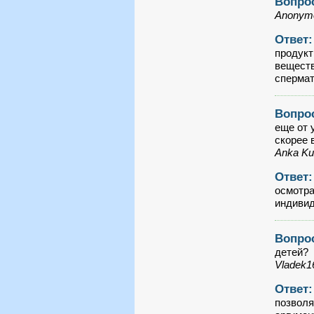
Вопро
Anonymo
Ответ
продукт
веществ
сперма
Вопро
еще от 
скорее 
Anka Ku
Ответ
осмотра
индивид
Вопро
детей?
Vladek1
Ответ
позволя