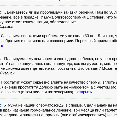
с:
Занимаетесь ли вы проблемами зачатия ребенка. Нам по 30 л
вание, все в порядке. У мужа олигозооспермия 1 степени. Что м
 у вас стоит консультация, обследование.
Харьков
:
Да, занимаюсь такими проблемами уже около 30 лет. Для того, 
азобраться в причинах олигозооспермии. Первичный прием с об
ть
с:
Планируем с мужем завести еще одного ребенка, но у него п
ит! У нас не получалось около полугода, как вы думаете, могло
не сможем иметь детей, из-за простатита. Это бывает? Может е
 Луганск
:
Простатит может серьезно влиять на качество спермы, вплоть
. Лечение простатита должно быть не «какое-то», а с учетом его
 он вызвал (в том числе и патоспермию)
...открыть
с:
У мужа не нашли сперматозоиды в сперме. Сдали анализы на
в врач назначил гормональное лечение. Три месяца пили таблет
ели сдавали анализы на гормоны (они стабилизировались) и спер