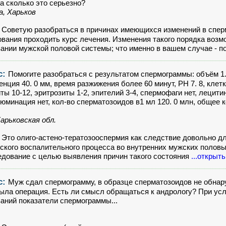
а сколько это серьезно?
, Харьков
:
Советую разобраться в причинах имеющихся изменений в сперм
вания проходить курс лечения. Изменения такого порядка возм
ании мужской половой системы; что именно в вашем случае - 
с:
Помогите разобраться с результатом спермограммы: объём 1.
енция 40. 0 мм, время разжижения более 60 минут, PH 7. 8, клет
ты 10-12, эритрозиты 1-2, эпителий 3-4, спермофаги нет, лецити
глюминация нет, кол-во сперматозоидов в1 мл 120. 0 млн, общее 
арьковская обл.
:
Это олиго-астено-тератозооспермия как следствие довольно 
ского воспалительного процесса во внутренних мужских полов
дование с целью выявления причин такого состояния
...открыть
с:
Муж сдал спермограмму, в образце сперматозоидов не обнару
была операция. Есть ли смысл обращаться к андрологу? При у
аний показатели спермограммы...