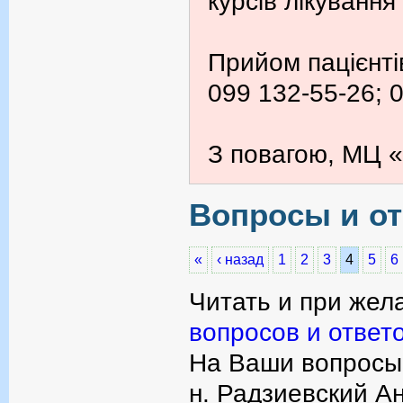
курсів лікування
Прийом пацієнті
099 132-55-26; 
З повагою, МЦ «
Вопросы и от
«
‹ назад
1
2
3
4
5
6
Читать и при жел
вопросов и ответ
На Ваши вопросы 
н. Радзиевский А