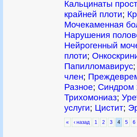
Кальцинаты прос
крайней плоти
;
Кр
Мочекаменная бо
Нарушения полов
Нейрогенный моч
плоти
;
Онкоскрин
Папилломавирус
член
;
Преждеврем
Разное
;
Синдром 
Трихомониаз
;
Уре
услуги
;
Цистит
;
Э
«
‹ назад
1
2
3
4
5
6