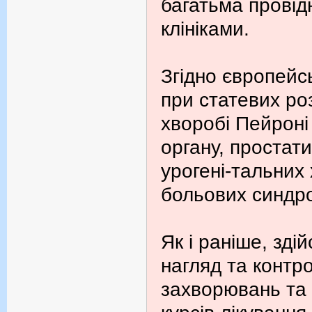
багатьма провід
клініками.
Згідно європейс
при статевих ро
хворобі Пейроні
органу, простати
урогені-тальних
больових синдр
Як і раніше, зд
нагляд та контро
захворювань та