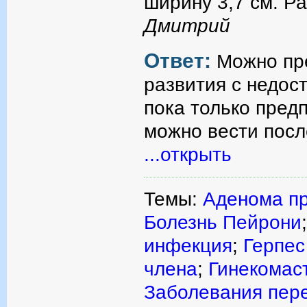
ширину 3,7 см. Ра
Дмитрий
Ответ:
Можно пр
развития с недост
пока только пред
можно вести посл
...открыть
Темы:
Аденома п
Болезнь Пейрони
инфекция
;
Герпес
члена
;
Гинекомас
Заболевания пер