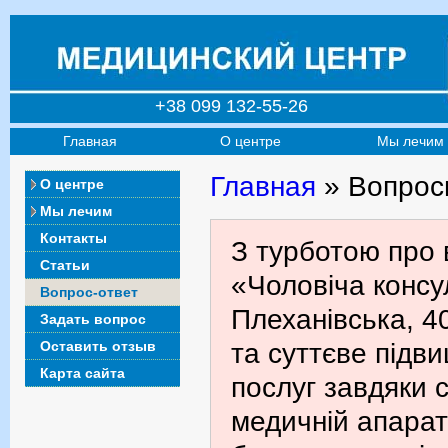
+38 099 132-55-26
Главная
О центре
Мы лечим
Главная
» Вопрос
О центре
Мы лечим
Контакты
З турботою про 
Статьи
«Чоловіча консул
Вопрос-ответ
Плеханівська, 4
Задать вопрос
Оставить отзыв
та суттєве підв
Карта сайта
послуг завдяки с
медичній апарат