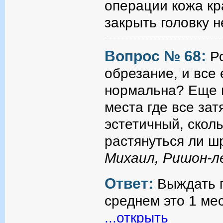
операции кожа кр
закрыть головку 
Вопрос № 68:
Р
обрезание, и все
нормальна? Еще 
места где все зат
эстетичный, скол
растянуться ли ш
Михаил, Ришон-л
Ответ:
Выждать 
среднем это 1 ме
...открыть