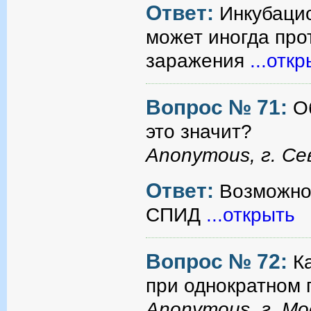
Ответ:
Инкубаци
может иногда про
заражения
...отк
Вопрос № 71:
О
это значит?
Anonymous, г. С
Ответ:
Возможно,
СПИД
...открыть
Вопрос № 72:
К
при однократном 
Anonymous, г. Мо