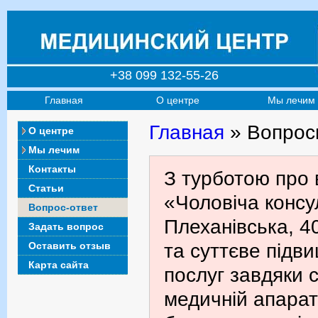
+38 099 132-55-26
Главная
О центре
Мы лечим
Главная
» Вопрос
О центре
Мы лечим
Контакты
З турботою про 
Статьи
«Чоловіча консул
Вопрос-ответ
Плеханівська, 4
Задать вопрос
Оставить отзыв
та суттєве підв
Карта сайта
послуг завдяки с
медичній апарат