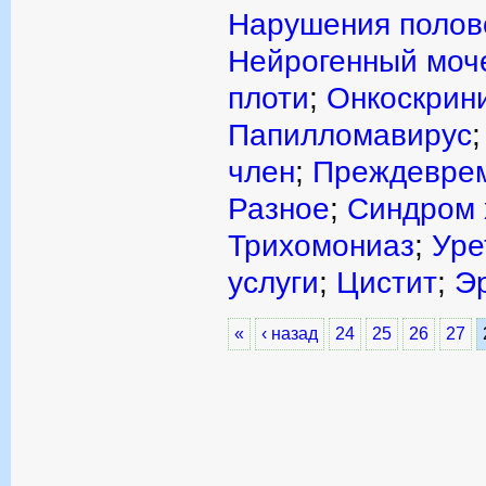
Нарушения полов
Нейрогенный моч
плоти
;
Онкоскрин
Папилломавирус
член
;
Преждеврем
Разное
;
Синдром 
Трихомониаз
;
Уре
услуги
;
Цистит
;
Э
«
‹ назад
24
25
26
27