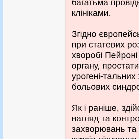
багатьма провід
клініками.
Згідно європейс
при статевих ро
хворобі Пейроні
органу, простати
урогені-тальних
больових синдр
Як і раніше, зд
нагляд та контро
захворювань та