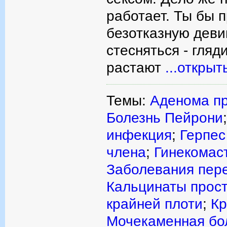
работает. Ты бы 
безотказную девиц
стесняться - гля
растают
...открыт
Темы:
Аденома п
Болезнь Пейрони
инфекция
;
Герпес
члена
;
Гинекомас
Заболевания пер
Кальцинаты прос
крайней плоти
;
Кр
Мочекаменная бо