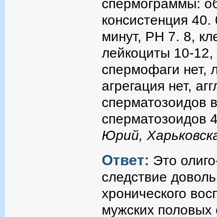
спермограммы: об
консистенция 40.
минут, PH 7. 8, к
лейкоциты 10-12, 
спермофаги нет, 
агрегация нет, аг
сперматозоидов в
сперматозоидов 48
Юрий, Харьковска
Ответ:
Это олиго
следствие довол
хронического вос
мужских половых 