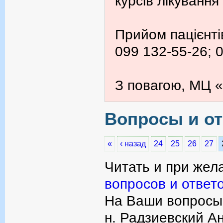
курсів лікування
Прийом пацієнті
099 132-55-26; 
З повагою, МЦ «
Вопросы и от
«
‹ назад
24
25
26
27
Читать и при жел
вопросов и ответ
На Ваши вопросы 
н. Радзиевский А